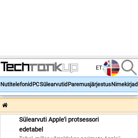
ET
Nutitelefonid
PC
Sülearvutid
Paremusjärjestus
Nimekirjad
Sülearvuti Apple'i protsessori
edetabel