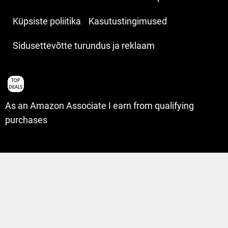
Küpsiste poliitika
Kasutustingimused
Sidusettevõtte turundus ja reklaam
As an Amazon Associate I earn from qualifying
purchases
articles list