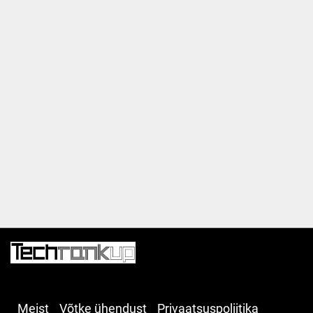
Meist
Võtke ühendust
Privaatsuspoliitika