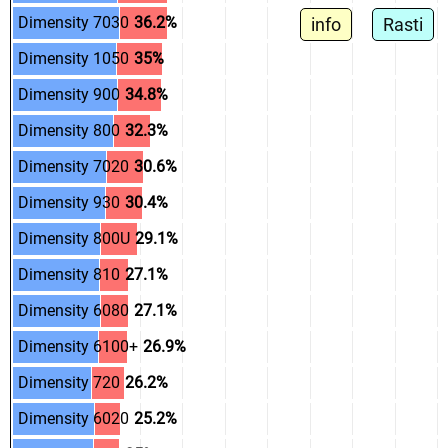
.
.
Dimensity 7030
.
36.2%
info
Rasti
.
.
Dimensity 1050
.
35%
.
.
Dimensity 900
.
34.8%
.
.
Dimensity 800
.
32.3%
.
.
Dimensity 7020
.
30.6%
.
.
Dimensity 930
.
30.4%
.
.
Dimensity 800U
.
29.1%
.
.
Dimensity 810
.
27.1%
.
.
Dimensity 6080
.
27.1%
.
.
Dimensity 6100+
.
26.9%
.
.
Dimensity 720
.
26.2%
.
.
Dimensity 6020
.
25.2%