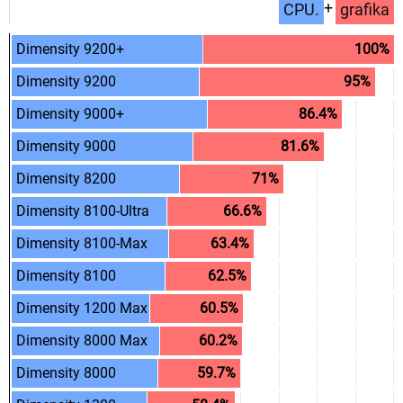
+
CPU.
grafika
.
.
Dimensity 9200+
.
100%
.
.
Dimensity 9200
.
95%
.
.
Dimensity 9000+
.
86.4%
.
.
Dimensity 9000
.
81.6%
.
.
Dimensity 8200
.
71%
.
.
Dimensity 8100-Ultra
.
66.6%
.
.
Dimensity 8100-Max
.
63.4%
.
.
Dimensity 8100
.
62.5%
.
.
Dimensity 1200 Max
.
60.5%
.
.
Dimensity 8000 Max
.
60.2%
.
.
Dimensity 8000
.
59.7%