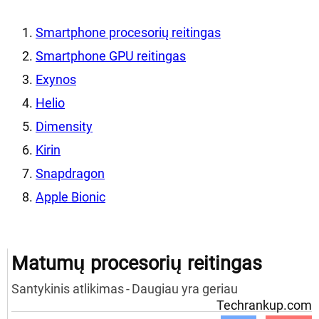
Smartphone procesorių reitingas
Smartphone GPU reitingas
Exynos
Helio
Dimensity
Kirin
Snapdragon
Apple Bionic
Matumų procesorių reitingas
Santykinis atlikimas
-
Daugiau yra geriau
Techrankup.com