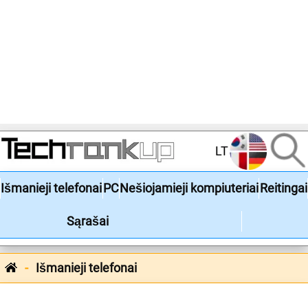
LT
Išmanieji telefonai
PC
Nešiojamieji kompiuteriai
Reitingai
Sąrašai
Išmanieji telefonai