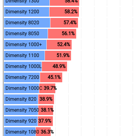
.
.
Dimensity 1300
.
58.4%
.
.
Dimensity 1200
.
58.2%
.
.
Dimensity 8020
.
57.4%
.
.
Dimensity 8050
.
56.1%
.
.
Dimensity 1000+
.
52.4%
.
.
Dimensity 1100
.
51.9%
.
.
Dimensity 1000L
.
48.9%
.
.
Dimensity 7200
.
45.1%
.
.
Dimensity 1000C
.
39.7%
.
.
Dimensity 820
.
38.9%
.
.
Dimensity 7050
.
38.1%
.
.
Dimensity 920
.
37.9%
.
.
Dimensity 1080
.
36.3%